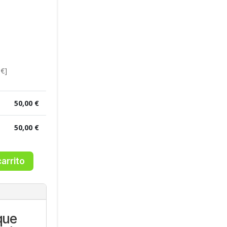
 €]
1
50,00
€
50,00
€
carrito
que