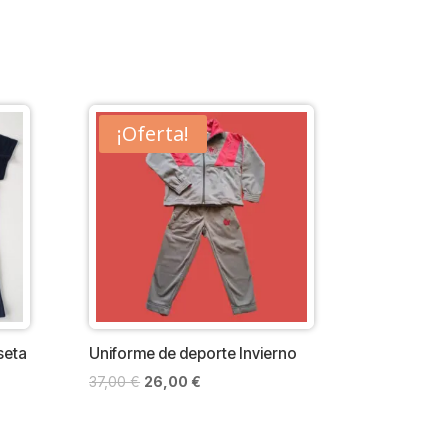
¡Oferta!
seta
Uniforme de deporte Invierno
El
El
37,00
€
26,00
€
precio
precio
original
actual