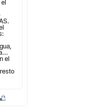
 el
e
AS.
el
s:
ngua,
a...
n el
"resto