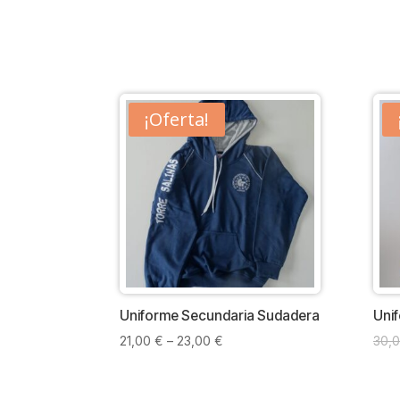
¡Oferta!
Uniforme Secundaria Sudadera
Uni
21,00
€
–
23,00
€
30,