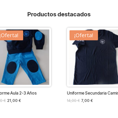
Productos destacados
¡Oferta!
¡Oferta!
forme Aula 2-3 Años
Uniforme Secundaria Cami
El
El
El
El
00
€
21,00
€
14,00
€
7,00
€
precio
precio
precio
precio
original
actual
original
actual