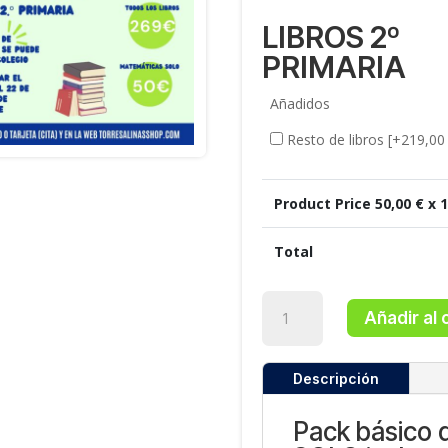
LIBROS 2º
PRIMARIA
Añadidos
Resto de libros
[+219,00
Product Price
50,00
€ x 
Total
Libros
Añadir al 
2º
Primaria
cantidad
Descripción
Pack básico 