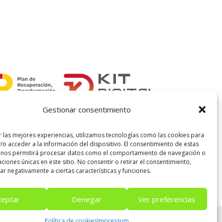
era:
es:
37,00 €.
26,00 €.
Gestionar consentimiento
r las mejores experiencias, utilizamos tecnologías como las cookies para
/o acceder a la información del dispositivo. El consentimiento de estas
 nos permitirá procesar datos como el comportamiento de navegación o
caciones únicas en este sitio. No consentir o retirar el consentimiento,
r negativamente a ciertas características y funciones.
ceptar
Denegar
Ver preferencias
SIBILIDAD
| POLÍTICA DE COOKIES
|
TÉRMINOS Y
Política de cookies
Impressum