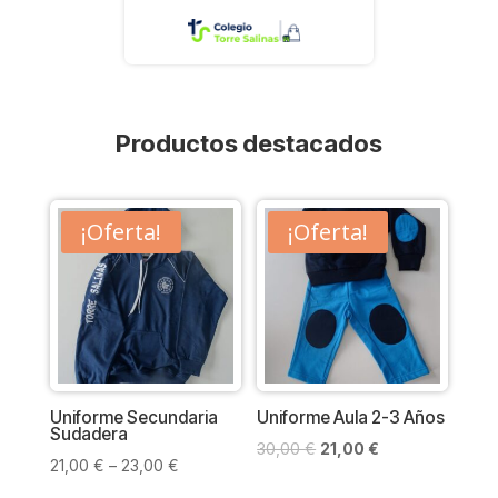
Productos destacados
¡Oferta!
¡Oferta!
Uniforme Secundaria
Uniforme Aula 2-3 Años
Sudadera
El
El
30,00
€
21,00
€
21,00
€
–
23,00
€
precio
precio