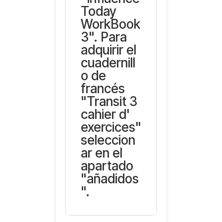
Today
WorkBook
3". Para
adquirir el
cuadernill
o de
francés
"Transit 3
cahier d'
exercices"
seleccion
ar en el
apartado
"añadidos
".