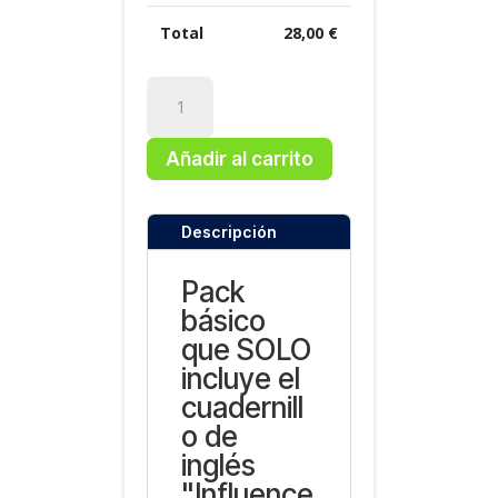
Total
28,00
€
Libros
3º
ESO
Añadir al carrito
cantidad
Descripción
Pack
básico
que SOLO
incluye el
cuadernill
o de
inglés
"Influence