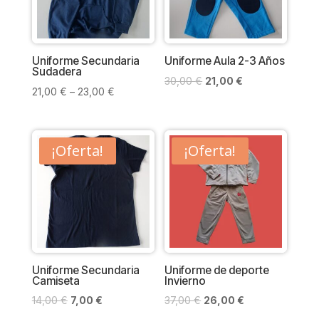
Uniforme Secundaria
Uniforme Aula 2-3 Años
Sudadera
El
El
30,00
€
21,00
€
21,00
€
–
23,00
€
precio
precio
original
actual
era:
es:
¡Oferta!
¡Oferta!
30,00 €.
21,00 €.
Uniforme Secundaria
Uniforme de deporte
Camiseta
Invierno
El
El
El
El
14,00
€
7,00
€
37,00
€
26,00
€
precio
precio
precio
precio