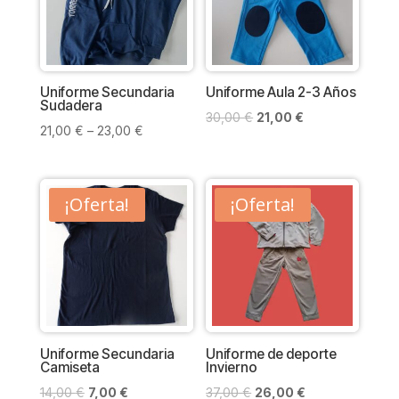
Uniforme Secundaria
Uniforme Aula 2-3 Años
Sudadera
El
El
30,00
€
21,00
€
21,00
€
–
23,00
€
precio
precio
original
actual
era:
es:
¡Oferta!
¡Oferta!
30,00 €.
21,00 €.
Uniforme Secundaria
Uniforme de deporte
Camiseta
Invierno
El
El
El
El
14,00
€
7,00
€
37,00
€
26,00
€