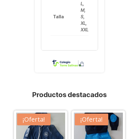
L,
M,
Talla
S,
XL,
XXL
Productos destacados
¡Oferta!
¡Oferta!