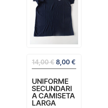
El
El
14,00
€
8,00
€
precio
precio
original
actual
era:
es:
UNIFORME
14,00 €.
8,00 €.
SECUNDARI
A CAMISETA
LARGA