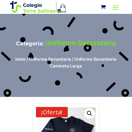
Uniforme Secundaria
Categoría:
Inicio
/
Uniforme Secundaria
/ Uniforme Secundaria
Camiseta Larga
¡Oferta!