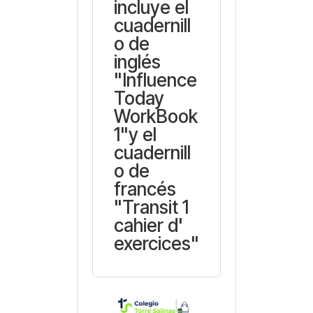
incluye el
cuadernill
o de
inglés
"Influence
Today
WorkBook
1"y el
cuadernill
o de
francés
"Transit 1
cahier d'
exercices"