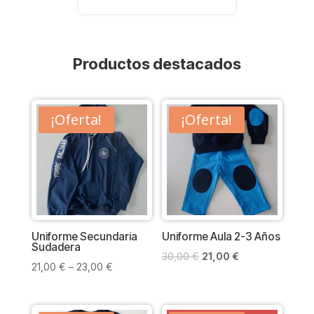
Productos destacados
¡Oferta!
¡Oferta!
Uniforme Secundaria
Uniforme Aula 2-3 Años
Sudadera
El
El
30,00
€
21,00
€
21,00
€
–
23,00
€
precio
precio
original
actual
era:
es: