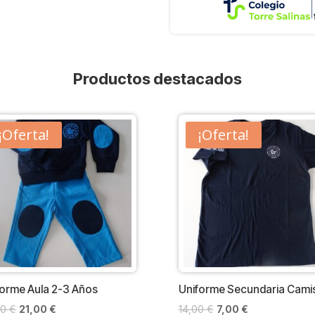
Productos destacados
¡Oferta!
¡Oferta!
forme Aula 2-3 Años
Uniforme Secundaria Cami
El
El
El
El
00
€
21,00
€
14,00
€
7,00
€