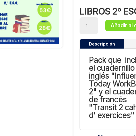
LIBROS 2º E
Libros
Añadir al 
2º
ESO
cantidad
Descripción
Pack que inc
el cuadernillo
inglés "Influ
Today Work
2" y el cuader
de francés
"Transit 2 ca
d' exercices"