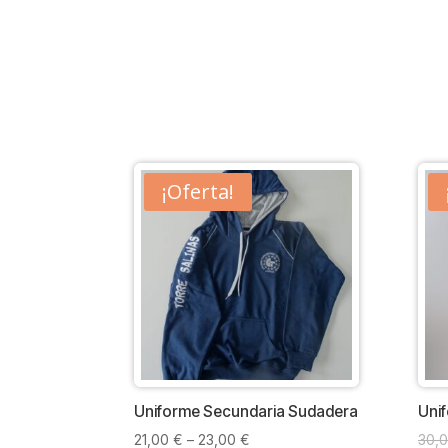
¡Oferta!
Uniforme Secundaria Sudadera
Uni
21,00
€
–
23,00
€
30,