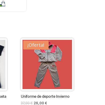
¡Oferta!
seta
Uniforme de deporte Invierno
El
El
37,00
€
26,00
€