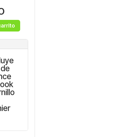
SO
carrito
luye
 de
ence
Book
nillo
hier