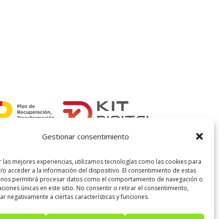
precio
precio
original
actual
era:
es:
37,00 €.
26,00 €.
Gestionar consentimiento
r las mejores experiencias, utilizamos tecnologías como las cookies para
/o acceder a la información del dispositivo. El consentimiento de estas
 nos permitirá procesar datos como el comportamiento de navegación o
caciones únicas en este sitio. No consentir o retirar el consentimiento,
r negativamente a ciertas características y funciones.