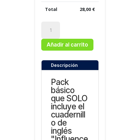
Total
28,00
€
Libros
3º
ESO
Añadir al carrito
cantidad
Descripción
Pack
básico
que SOLO
incluye el
cuadernill
o de
inglés
"Influence