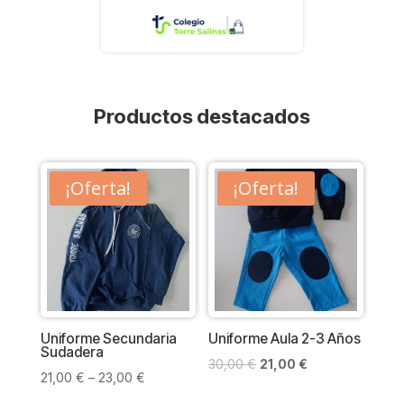
Productos destacados
¡Oferta!
¡Oferta!
Uniforme Secundaria
Uniforme Aula 2-3 Años
Sudadera
El
El
30,00
€
21,00
€
21,00
€
–
23,00
€
precio
precio