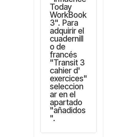
Today
WorkBook
3". Para
adquirir el
cuadernill
o de
francés
"Transit 3
cahier d'
exercices"
seleccion
ar en el
apartado
"añadidos
".