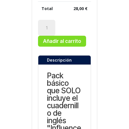
Total
28,00
€
Libros
4º
ESO
Añadir al carrito
cantidad
Descripción
Pack
básico
que SOLO
incluye el
cuadernill
o de
inglés
"Influence