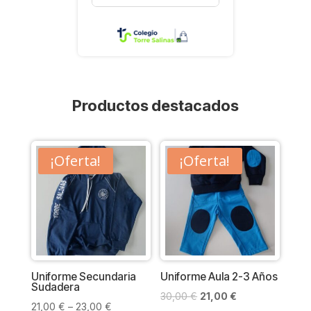
Productos destacados
¡Oferta!
¡Oferta!
Uniforme Secundaria
Uniforme Aula 2-3 Años
Sudadera
El
El
30,00
€
21,00
€
21,00
€
–
23,00
€