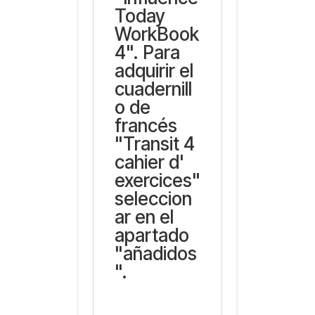
Today
WorkBook
4". Para
adquirir el
cuadernill
o de
francés
"Transit 4
cahier d'
exercices"
seleccion
ar en el
apartado
"añadidos
".