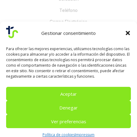
Teléfono
Correo Electrónico
Gestionar consentimiento
Para ofrecer las mejores experiencias, utilizamos tecnologías como las
cookies para almacenar y/o acceder a la información del dispositivo. El
consentimiento de estas tecnologías nos permitirá procesar datos
como el comportamiento de navegación o las identificaciones únicas
en este sitio. No consentir o retirar el consentimiento, puede afectar
negativamente a ciertas características y funciones.
Aceptar
Colegio Torresalinas
· Todos los derechos
reservados © 2024 | Desarrollado por
Sisytec
Denegar
Networks
Ver preferencias
AVISO LEGAL |
ACCESIBILIDAD
| POLÍTICA DE
Política de cookies
Impressum
COOKIES
|
TÉRMINOS Y CONDICIONES