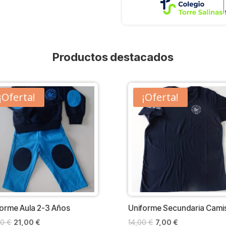
Productos destacados
¡Oferta!
¡Oferta!
forme Aula 2-3 Años
Uniforme Secundaria Cami
El
El
El
El
00
€
21,00
€
14,00
€
7,00
€