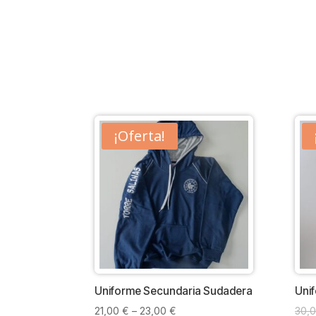
¡Oferta!
Uniforme Secundaria Sudadera
Uni
21,00
€
–
23,00
€
30,