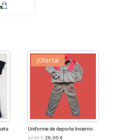
¡Oferta!
seta
Uniforme de deporte Invierno
El
El
37,00
€
26,00
€