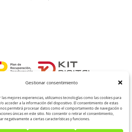
precio
precio
original
actual
era:
es:
37,00 €.
26,00 €.
Gestionar consentimiento
r las mejores experiencias, utilizamos tecnologías como las cookies para
/o acceder a la información del dispositivo. El consentimiento de estas
 nos permitirá procesar datos como el comportamiento de navegación o
caciones únicas en este sitio. No consentir o retirar el consentimiento,
r negativamente a ciertas características y funciones.